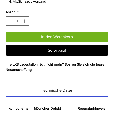
inkl. MwSt.
|
zzgl. Versand
Anzahl
*
In den Warenkorb
Sofortkauf
Ihre LKS Ladestation lädt nicht mehr? Sparen Sie sich die teure
Neuanschaffung!
Wenn Ihr mobiles Wägeterminal nicht mehr lädt, liegt der Fehler
oft an der Dockingstation MTC 25CC. Als Spezialist für die
Technische Daten
Instandsetzung industrieller Elektronik biete ich Ihnen eine
fachgerechte Reparatur Ihrer bestehenden Ladestation an.
Unser Reparatur-Umfang für Ihre MTC 25CC:
Komponente
Möglicher Defekt
Reparaturhinweis
Komplette Diagnose: Systematische Fehlersuche in der