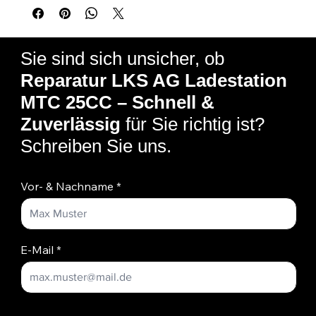
So einfach funktioniert es:
Sie kaufen dieses Produkt
Sie senden die defekte Ladestation (idealerweise mit dem
Sie sind sich unsicher, ob
Handgerät zur Endprüfung) zu.
Reparatur LKS AG Ladestation
Innerhalb von 7-10 Werktagen wird Ihr Gerät instand gesetzt.
Sie erhalten Ihre voll funktionsfähige Station geprüft zurück.
MTC 25CC – Schnell &
Zuverlässig
für Sie richtig ist?
Schreiben Sie uns.
Vor- & Nachname
E-Mail