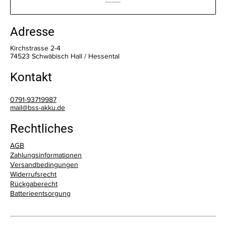
Vertrag wiederrufen
Adresse
Kirchstrasse 2-4
74523 Schwäbisch Hall / Hessental
Kontakt
0791-93719987
mail@bss-akku.de
Rechtliches
AGB
Zahlungsinformationen
Versandbedingungen
Widerrufsrecht
Telefon
Rückgaberecht
0791-93719987
Batterieentsorgung
E-Mail
mail@bss-akku.de