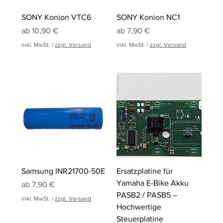
SONY Konion VTC6
SONY Konion NC1
Sale-Preis
Sale-Preis
ab
10,90 €
ab
7,90 €
inkl. MwSt.
|
zzgl. Versand
inkl. MwSt.
|
zzgl. Versand
Samsung INR21700-50E
Ersatzplatine für
Yamaha E-Bike Akku
Sale-Preis
ab
7,90 €
PASB2 / PASB5 –
inkl. MwSt.
|
zzgl. Versand
Hochwertige
Steuerplatine