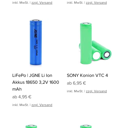
inkl. MwSt.
|
zzgl. Versand
inkl. MwSt.
|
zzgl. Versand
LiFePo | JGNE Li Ion
SONY Konion VTC 4
Akkus 18650 3,2V 1600
Sale-Preis
ab
6,95 €
mAh
inkl. MwSt.
|
zzgl. Versand
Sale-Preis
ab
4,95 €
inkl. MwSt.
|
zzgl. Versand