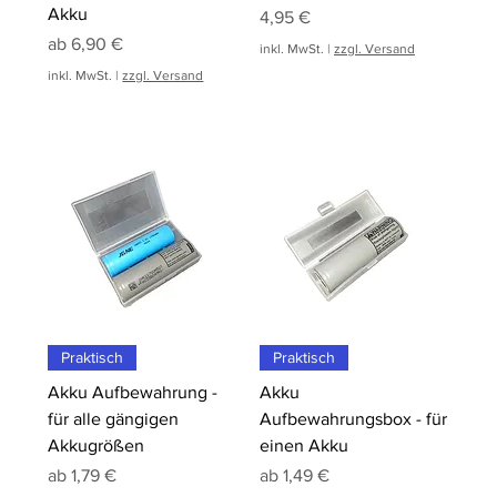
Akku
Preis
4,95 €
Sale-Preis
ab
6,90 €
inkl. MwSt.
|
zzgl. Versand
inkl. MwSt.
|
zzgl. Versand
Praktisch
Praktisch
Akku Aufbewahrung -
Akku
für alle gängigen
Aufbewahrungsbox - für
Akkugrößen
einen Akku
Sale-Preis
Sale-Preis
ab
1,79 €
ab
1,49 €