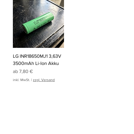
LG INR18650MJ1 3,63V
3500mAh Li-Ion Akku
Sale-Preis
ab
7,80 €
inkl. MwSt.
|
zzgl. Versand