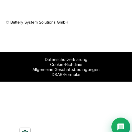
© Battery System Solutions GmbH
Telefon
0791-93719987
E-Mail
mail@bss-akku.de
Datenschutzerklärung
Cookie-Richtlinie
Adresse
Allgemeine Geschäftsbedingungen
Kirchstrasse 2-4, 74523 Schw. Hall
DSAR-Formular
Öffnungszeiten
Mo–Fr: 9.00–12.30 & 14.00–17.00