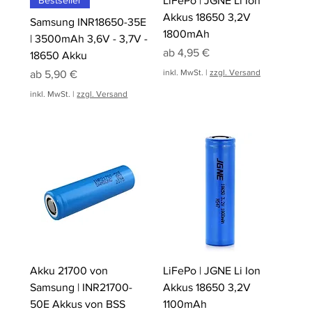
LiFePo | JGNE Li Ion
Akkus 18650 3,2V
Samsung INR18650-35E
1800mAh
| 3500mAh 3,6V - 3,7V -
Sale-Preis
ab
4,95 €
18650 Akku
Sale-Preis
inkl. MwSt.
|
zzgl. Versand
ab
5,90 €
inkl. MwSt.
|
zzgl. Versand
Akku 21700 von
LiFePo | JGNE Li Ion
Samsung | INR21700-
Akkus 18650 3,2V
50E Akkus von BSS
1100mAh