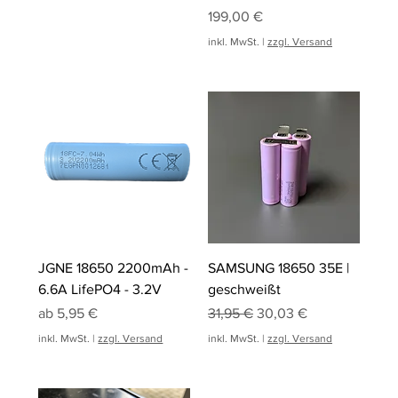
Preis
199,00 €
inkl. MwSt.
|
zzgl. Versand
JGNE 18650 2200mAh -
SAMSUNG 18650 35E |
6.6A LifePO4 - 3.2V
geschweißt
Sale-Preis
Standardpreis
Sale-Preis
ab
5,95 €
31,95 €
30,03 €
inkl. MwSt.
|
zzgl. Versand
inkl. MwSt.
|
zzgl. Versand