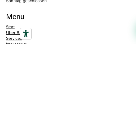
​Sonntag geschlossen
Menu
Start
Über BSS
Services
Impressum
Datenschutz
Cookierichtlinien
Vertrag wiederrufen
Adresse
Kirchstrasse 2-4
74523 Schwäbisch Hall / Hessental
Kontakt
0791-93719987
mail@bss-akku.de