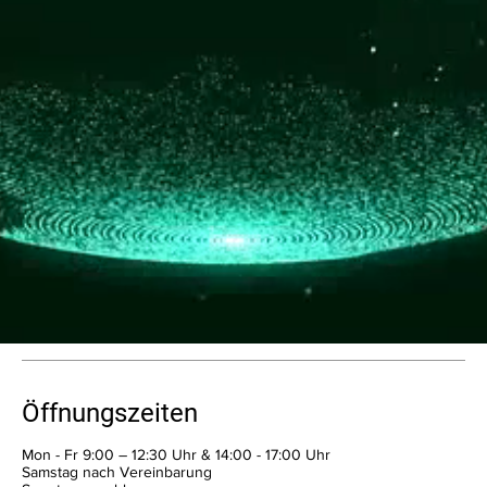
Telefon
0791-93719987
E-Mail
mail@bss-akku.de
Adresse
Kirchstrasse 2-4, 74523 Schw.
Öffnungszeiten
Öffnungszeiten
Mo–Fr: 9.00–12.30 & 14.00–17
Mon - Fr 9:00 – 12:30 Uhr & 14:00 - 17:00 Uhr
Samstag nach Vereinbarung