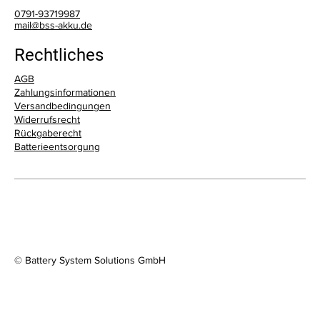
0791-93719987
mail@bss-akku.de
Rechtliches
AGB
Zahlungsinformationen
Versandbedingungen
Widerrufsrecht
Telefon
Rückgaberecht
0791-93719987
Batterieentsorgung
E-Mail
mail@bss-akku.de
Adresse
Kirchstrasse 2-4, 74523 Schw. Hall
© Battery System Solutions GmbH
Öffnungszeiten
Mo–Fr: 9.00–12.30 & 14.00–17.00