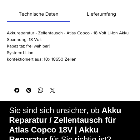
perfekt für den professionellen Einsatz in Werkzeugen und
Maschinen geeignet. Bei der Kapazität haben Sie die freie Wahl,
Technische Daten
Lieferumfang
um den Akku genau an Ihre Anforderungen anzupassen. Das
System basiert auf Li-Ion-Technologie und wird konfektioniert
aus 10x 18650 Zellen, um eine zuverlässige und leistungsstarke
Akkureparatur - Zellentausch - Atlas Copco - 18 Volt Li-Ion Akku
Energiequelle zu bieten. Vertrauen Sie auf unsere professionelle
Spannung: 18 Volt
Akkureparatur, um Ihren Atlas Copco Akku wieder in Topform zu
Kapazität: frei wählbar!
bringen!
System: Li-Ion
konfektioniert aus: 10x 18650 Zellen
Sie sind sich unsicher, ob
Akku
Reparatur / Zellentausch für
Atlas Copco 18V | Akku
Reparatur
für Sie richtig ist?