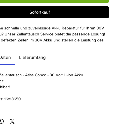
Sofortkauf
ne schnelle und zuverlässige Akku Reparatur für Ihren 30V
u? Unser Zellentausch Service bietet die passende Lösung!
 defekten Zellen im 30V Akku und stellen die Leistung des
r. Mit der integrierten Ladezustandsanzeige und Akkuzellen-
ei ausgewählten Modellen behalten Sie stets den Überblick
Daten
Lieferumfang
d Ihres Akkus. Das schlagfeste Gehäuse sorgt zudem für
nsdauer und Schutz vor Beschädigungen. Vertrauen Sie auf
v hochwertige Akku Reparatur und setzen Sie Ihren 30V Atlas
Zellentausch - Atlas Copco - 30 Volt Li-Ion Akku
r mit voller Power ein.
lt
hlbar!
us: 16x18650