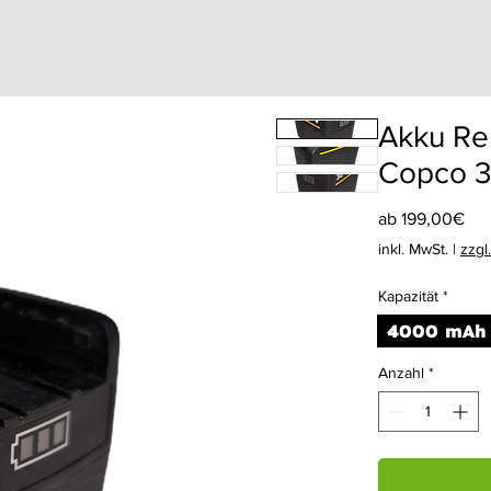
Akku Rep
Copco 3
Sal
ab
199,00€
Pre
inkl. MwSt.
|
zzgl
Kapazität
*
4000 mAh
Anzahl
*