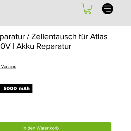
aratur / Zellentausch für Atlas
0V | Akku Reparatur
e-
is
. Versand
5000 mAh
In den Warenkorb