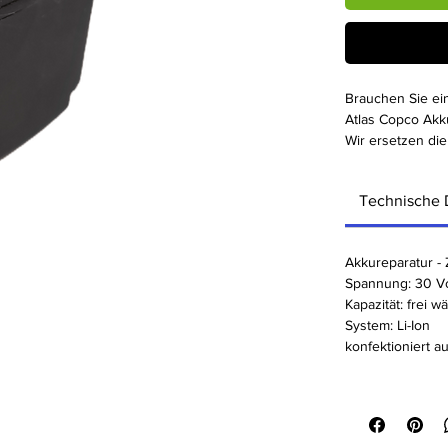
Brauchen Sie ei
Atlas Copco Akk
Wir ersetzen die
Akkus wieder he
Statusanzeige b
Technische 
über den Zustan
eine lange Lebe
unsere qualitati
Akkureparatur - 
Copco Akku wiede
Spannung: 30 Vo
Kapazität: frei wä
System: Li-Ion
konfektioniert a