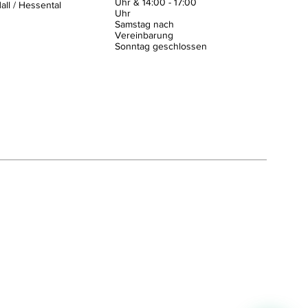
Uhr & 14:00 - 17:00
ll / Hessental
Uhr
Samstag nach
Vereinbarung
​Sonntag geschlossen
Telefon
0791-93719987
E-Mail
mail@bss-akku.de
Adresse
Kirchstrasse 2-4, 74523 Schw. Hall
Öffnungszeiten
Mo–Fr: 9.00–12.30 & 14.00–17.00