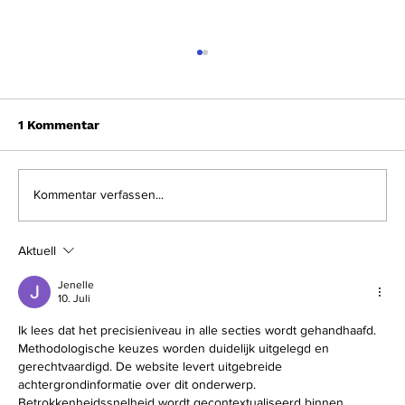
1 Kommentar
Kommentar verfassen...
Aktuell
LiFePo Akku Tipps: LiFePo-Akku
kaufen - Tipps und Empfehlungen
Jenelle
10. Juli
Ik lees dat het precisieniveau in alle secties wordt gehandhaafd. 
Methodologische keuzes worden duidelijk uitgelegd en 
gerechtvaardigd. De website levert uitgebreide 
achtergrondinformatie over dit onderwerp. 
Betrokkenheidssnelheid wordt gecontextualiseerd binnen 