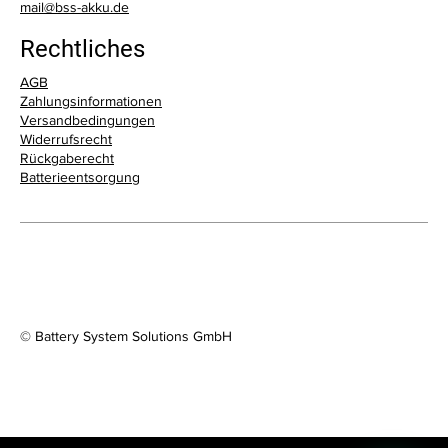
mail@bss-akku.de
Rechtliches
AGB
Zahlungsinformationen
Versandbedingungen
Widerrufsrecht
Telefon
Rückgaberecht
0791-93719987
Batterieentsorgung
E-Mail
mail@bss-akku.de
Adresse
Kirchstrasse 2-4, 74523 Schw. Hall
© Battery System Solutions GmbH
Öffnungszeiten
Mo–Fr: 9.00–12.30 & 14.00–17.00